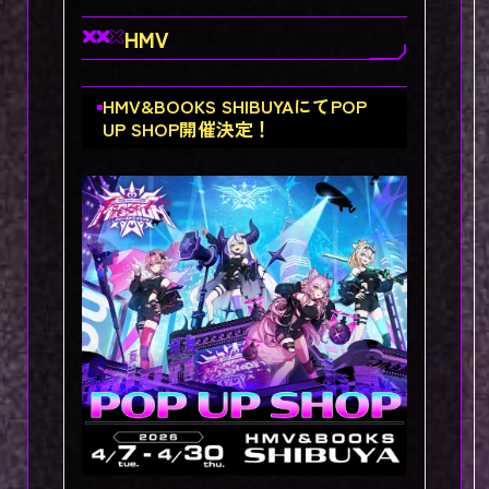
HMV
HMV&BOOKS SHIBUYAにてPOP
UP SHOP開催決定！