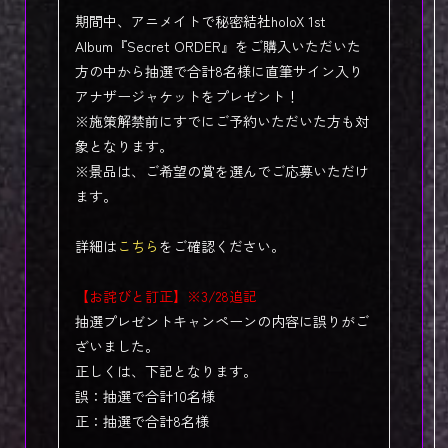
期間中、アニメイトで秘密結社holoX 1st
Album『Secret ORDER』をご購入いただいた
方の中から抽選で合計8名様に直筆サイン入り
アナザージャケットをプレゼント！
※施策解禁前にすでにご予約いただいた方も対
象となります。
※景品は、ご希望の賞を選んでご応募いただけ
ます。
詳細は
こちら
をご確認ください。
【お詫びと訂正】※3/28追記
抽選プレゼントキャンペーンの内容に誤りがご
ざいました。
正しくは、下記となります。
誤：抽選で合計10名様
正：抽選で合計8名様