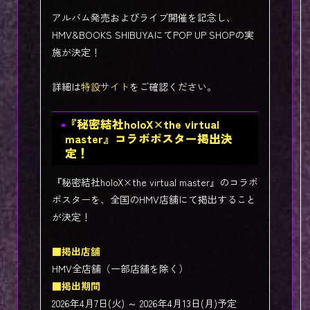
アルバム発売およびライブ開催を記念し、
HMV&BOOKS SHIBUYAにてPOP UP SHOPの実
施が決定！
詳細は
特設サイト
をご確認ください。
『秘密結社holoX×the virtual
master』コラボポスター掲出決
定！
『秘密結社holoX×the virtual master』のコラボ
ポスターを、全国のHMV店舗にて掲出すること
が決定！
■掲出店舗
HMV全店舗（一部店舗を除く）
■掲出期間
2026年4月7日(火) ～ 2026年4月13日(月)予定