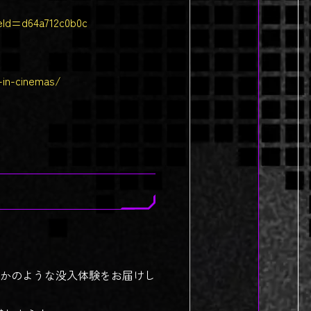
Id=d64a712c0b0c
g-in-cinemas/
かのような没入体験をお届けし