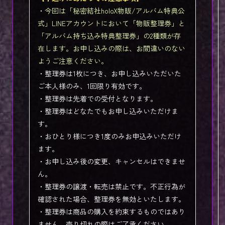
・
今回は「秘密結社holoX物販/アルバム特典公
式」LINEアカウントにおいて「物販整理券」と
「アルバム持ち込み特典整理券」の2種類が存
在します。お申し込みの際は、お間違いのない
ようご注意ください。
・整理券は1枚につき、お申し込みいただいた
ご本人様のみ、1回限り有効です。
・整理券は先着での受付となります。
・整理券はどなたでもお申し込みいただけま
す。
・おひとり様につき1度のみお申込みいただけ
ます。
・お申し込み後の変更、キャンセルはできませ
ん。
・整理券の譲渡・転売は禁止です。不正行為が
確認された場合、整理券を無効といたします。
・整理券は商品の購入を約束するものではあり
ません。売り切れの際はご了承ください。