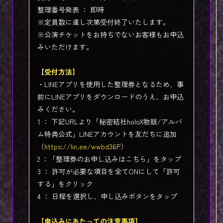
整理番号発表 ： 即時
※定員数に達し次第受付終了いたします。
※公演チケットをお持ちでないお客様もお申込
みいただけます。
【
受付方法】
・LINEアプリを使用した整理券となるため、事
前にLINEアプリをダウンロードのうえ、お申込
みください。
1 ： 下記URLより「秘密結社holoX物販/アルバ
ム特典公式」LINEアカウントを友だちに追加
（
https://lin.ee/wwbd36P
）
2 ：「整理券のお申し込みはこちら」をタップ
3 ： 許可が必要な項目を全てONにして「許可
する」をクリック
4 ： 日程を選択し、申し込みボタンをタップ
【申込みにあたっての注意事項】